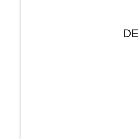
DE
Wir schreiben das Jahr 2025 und ganz
sondern das...