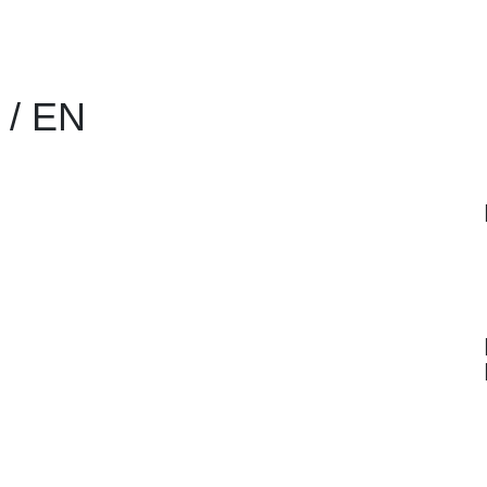
 / EN
 Gallien…. Oh nein, stopp, nicht Gallien,